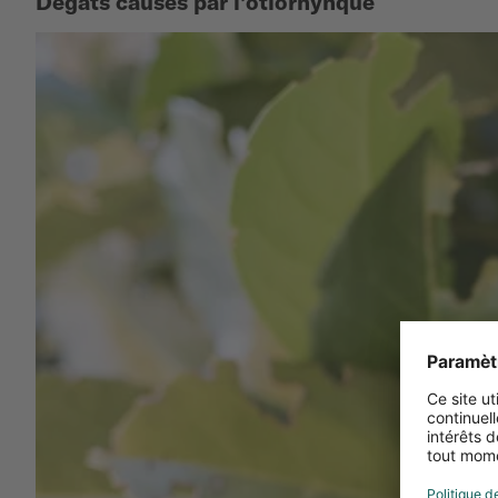
Dégâts causés par l’otiorhynque