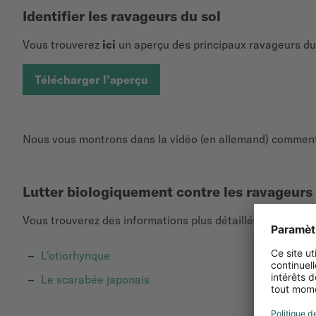
Identifier les ravageurs du sol
Vous trouverez
ici
un aperçu des principaux ravageurs du 
Télécharger l’aperçu
Nous vous montrons dans la vidéo (en allemand) comment d
Lutter biologiquement contre les ravageurs 
Vous trouverez des informations plus détaillées sur les 
L'otiorhynque
Le scarabée japonais