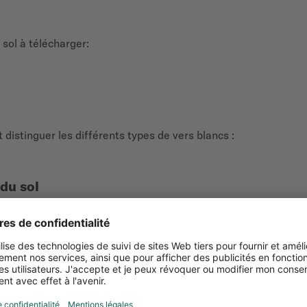
sol à télécharger:
istinguer les différents types de vers blancs :
du sol
pages consacrées à chaque ravageur :