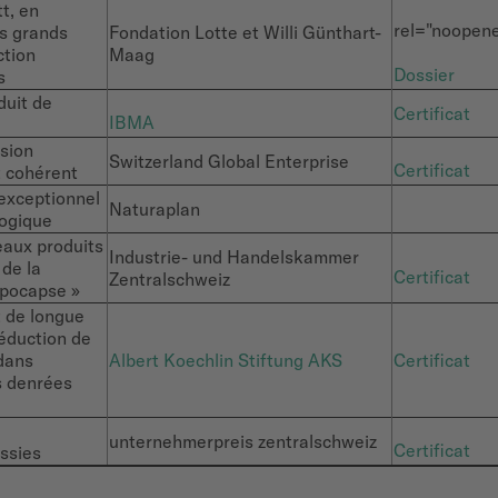
t, en
rel="noopene
s grands
Fondation Lotte et Willi Günthart-
ction
Maag
Dossier
s
duit de
Certificat
IBMA
nsion
Switzerland Global Enterprise
Certificat
t cohérent
exceptionnel
Naturaplan
logique
eaux produits
Industrie- und Handelskammer
 de la
Certificat
Zentralschweiz
rpocapse »
 de longue
réduction de
 dans
Albert Koechlin Stiftung AKS
Certificat
s denrées
unternehmerpreis zentralschweiz
Certificat
ssies