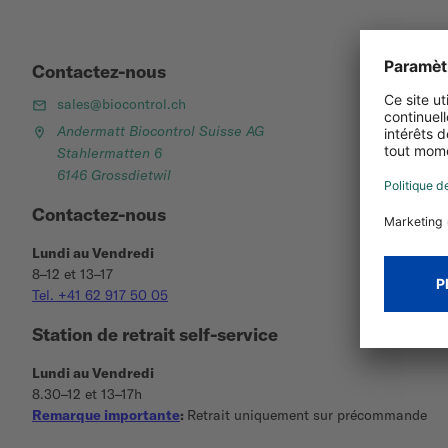
Contactez-nous
sales@biocontrol.ch
Andermatt Biocontrol Suisse AG
Stahlermatten 6
6146 Grossdietwil
Contactez-nous
Lundi au Vendredi
8–12 et 13–17
Tel. +41 62 917 50 05
Station de retrait self-service
Lundi au Vendredi
8.30–12 et 13–17h
Remarque importante
:
Retrait uniquement sur précommande