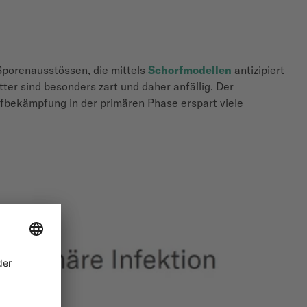
Sporenausstössen, die mittels
Schorfmodellen
antizipiert
ter sind besonders zart und daher anfällig. Der
fbekämpfung in der primären Phase erspart viele