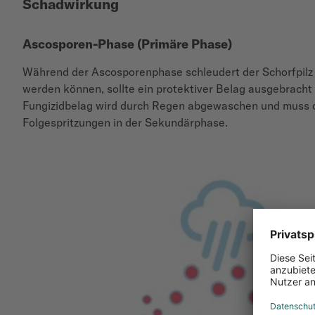
Schadwirkung
Ascosporen-Phase (Primäre Phase)
Während der Ascosporenphase schleudert der Schorfpilz 
werden können, sollte ein protektiver Belag ausgebracht 
Fungizidbelag wird durch Regen abgewaschen und muss de
Folgespritzungen in der Sekundärphase.