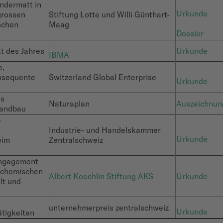
Andermatt in
Urkunde
grossen
Stiftung Lotte und Willi Günthart-
schen
Maag
Dossier
kt des Jahres
Urkunde
IBMA
e,
onsequente
Switzerland Global Enterprise
Urkunde
es
Naturaplan
Auszeichnun
Landbau
e
Industrie- und Handelskammer
Urkunde
eim
Zentralschweiz
Engagement
r chemischen
Albert Koechlin Stiftung AKS
Urkunde
lt und
unternehmerpreis zentralschweiz
Urkunde
tigkeiten