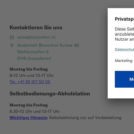
Kontaktieren Sie uns
sales@biocontrol.ch
Andermatt Biocontrol Suisse AG
Stahlermatten 6
6146 Grossdietwil
Montag bis Freitag
8–12 Uhr und 13–17 Uhr
Tel. +41 62 917 50 05
Selbstbedienungs-Abholstation
Montag bis Freitag
8.30–12 Uhr und 13–17 Uhr
Wichtiger Hinweis
:
Selbstabholung nur auf Vorbestellung