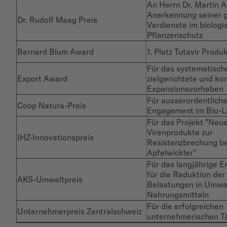
An Herrn Dr. Martin 
Anerkennung seiner 
Dr. Rudolf Maag Preis
Verdienste im biologi
Pflanzenschutz
Bernard Blum Award
1. Platz Tutavir Produ
Für das systematisch
Export Award
zielgerichtete und k
Expansionsvorhaben
Für ausserordentlich
Coop Natura-Preis
Engagement im Bio-
Für das Projekt "Neu
Virenprodukte zur
IHZ-Innovationspreis
Resistenzbrechung b
Apfelwickler"
Für das langjährige 
für die Reduktion de
AKS-Umweltpreis
Belastungen in Umwe
Nahrungsmitteln
Für die erfolgreichen
Unternehmerpreis Zentralschweiz
unternehmerischen Tä