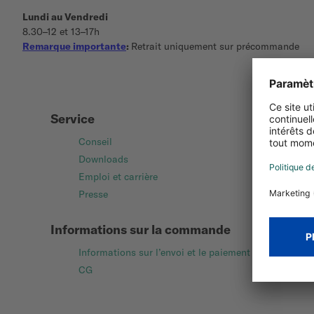
Lundi au Vendredi
8.30–12 et 13–17h
Remarque importante
:
Retrait uniquement sur précommande
Service
Conseil
Downloads
Emploi et carrière
Presse
Informations sur la commande
Informations sur l’envoi et le paiement
CG