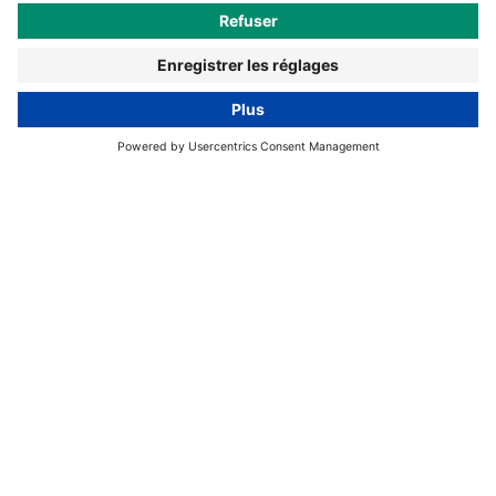
réguliers des cultures, ces pièges permettent de
détecter les premières infestations.
À quelle vitesse les mouches blanches se
multiplient-elles ?
Le développement des mouches blanches dépend
fortement de la température. À environ 20 °C, il faut
environ 30 jours, voire davantage, pour passer de
l'œuf à l'adulte. Lorsque les températures atteignent
25 à 30 °C, la durée de développement est réduite à
environ 18 à 22 jours, selon l'espèce et la plante hôte.
Dans les conditions chaudes d'une serre, les
populations peuvent ainsi augmenter très rapidement
et atteindre en peu de temps un niveau d'infestation
critique.
Équipe de conseil