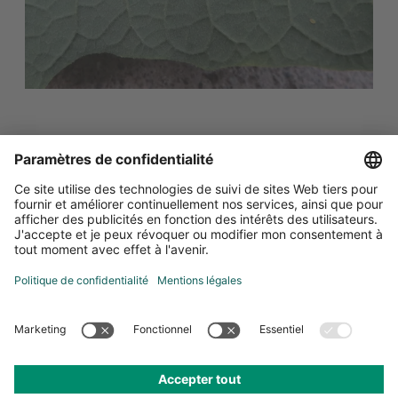
FAQ
Comment reconnaître une infestation de mouches
blanches ?
Les premiers signes d’une infestation se remarquent
souvent lorsqu'on touche ou que l'on déplace les
plantes : les adultes, aux ailes blanches, s'envolent
alors des feuilles. La face inférieure des feuilles
présente des œufs, des larves et des adultes. Les
adultes sont fortement attirés par la couleur jaune ce
qui permet l’utilisation efficace des pièges englués
jaunes pour la surveillance. Associés à des contrôles