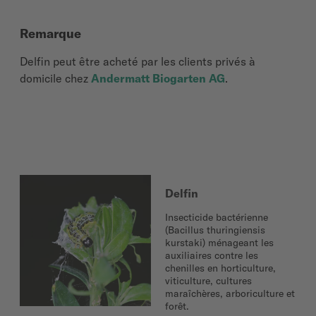
Remarque
Delfin peut être acheté par les clients privés à
domicile chez
Andermatt Biogarten AG
.
Delfin
Insecticide bactérienne
(Bacillus thuringiensis
kurstaki) ménageant les
auxiliaires contre les
chenilles en horticulture,
viticulture, cultures
maraîchères, arboriculture et
forêt.