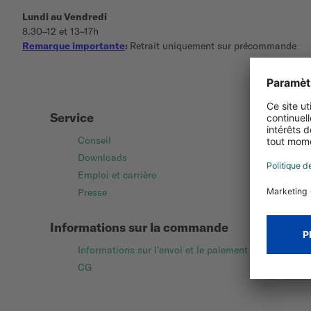
Lundi au Vendredi
8.30–12 et 13–17h
Remarque importante
:
Retrait uniquement sur précommande
Service
Conseil
Downloads
Emploi et carrière
Presse
Informations sur la commande
Informations sur l’envoi et le paiement
CG