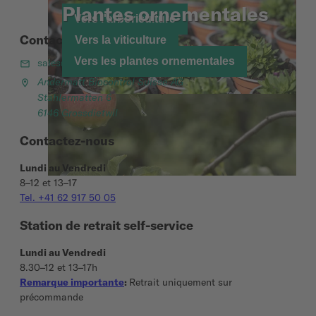
Plantes ornementales
Vers l'arboriculture
Contactez-nous
Vers la viticulture
Vers les plantes ornementales
sales@biocontrol.ch
Andermatt Biocontrol Suisse AG
Stahlermatten 6
6146 Grossdietwil
Contactez-nous
Lundi au Vendredi
8–12 et 13–17
Tel. +41 62 917 50 05
Station de retrait self-service
Lundi au Vendredi
8.30–12 et 13–17h
Remarque importante
:
Retrait uniquement sur
précommande